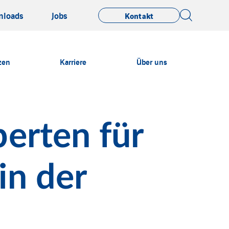
nloads
Jobs
Kontakt
zen
Karriere
Über uns
erten für
in der