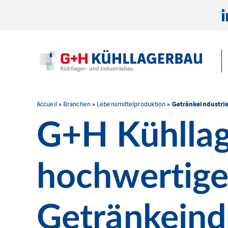
Getränkeindustri
Accueil
»
Branchen
»
Lebensmittelproduktion
»
G+H Kühllag
hochwertige
Getränkeind