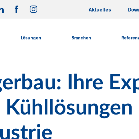
Aktuelles
Dow
Lösungen
Branchen
Referen
e
erbau: Ihre Exp
 Kühllösungen 
ustrie