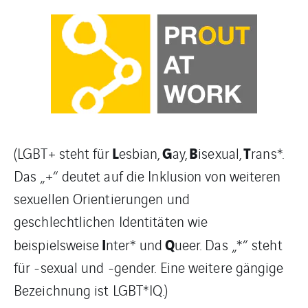
L
G
B
T
(LGBT+ steht für
esbian,
ay,
isexual,
rans*.
Das „+“ deutet auf die Inklusion von weiteren
sexuellen Orientierungen und
geschlechtlichen Identitäten wie
I
Q
beispielsweise
nter* und
ueer. Das „*“ steht
für -sexual und -gender. Eine weitere gängige
Bezeichnung ist LGBT*IQ.)